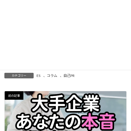
アーツが描く次の一手と、就活生に伝えたい魅力と社風
2026年3月6日
キャリア
【第3回】売上406億への急成長を支えたSNSPR戦略と、タ
カラトミーアーツが守り抜く“回す”アナログの価値とデジタル
時代にあえて“リアルなモノ”を作る意義
この記事をシェア
Li
H
X
M
共
Post
n
at
ixi
有
ES
、
コラム
、
自己PR
カテゴリー
e
e
n
a
前の記事