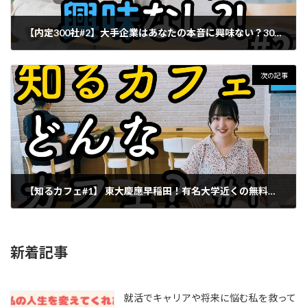
【内定300社#2】大手企業はあなたの本音に興味ない？300社内定の猛者が語る！面接官の心を掴むのテクニック
2024年8月26日
次の記事
【知るカフェ#1】 東大慶應早稲田！有名大学近くの無料で使える「知るカフェ」ってどんなカフェ？運営会社の人に仕組みを直接聞いてみた！
2024年10月24日
新着記事
就活でキャリアや将来に悩む私を救って