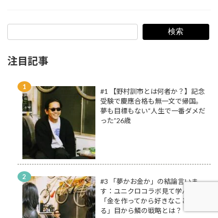
検索
注目記事
#1 【野村訓市とは何者か？】記念
受験で慶應合格も無一文で帰国。
夢も目標もない“人生で一番ダメだ
った”26歳
#3 「夢かお金か」の結論言いま
す：ユニクロコラボ見て学んだ
「金を作ってから好きなことをや
る」目から鱗の戦略とは？