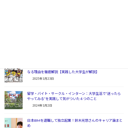
時代にあえて“リアルなモノ”を作る意義
この記事をシェア
Li
H
X
M
共
Post
n
at
ixi
有
e
e
関連記事
n
a
大学生必見！インターンシップ参加のメリット｜就活に有利に
なる理由を徹底解説【実践した大学生が解説】
2025年1月23日
留学・バイト・サークル・インターン：大学生活で“迷ったら
やってみる”を実践して気がついた４つのこと
2024年1月2日
日本IBMを退職して独立起業！鈴木光悠さんのキャリア論まと
め