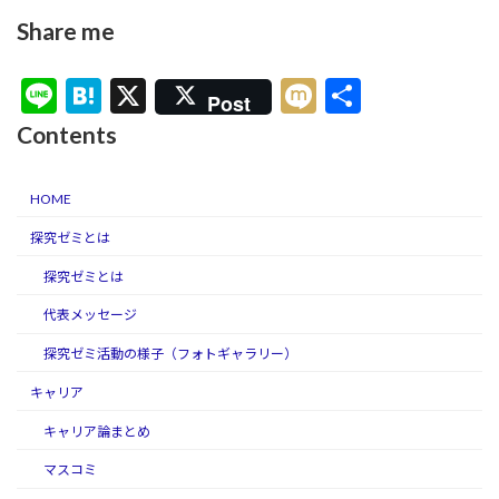
Share me
Li
H
X
M
共
Post
n
at
ixi
有
Contents
e
e
n
HOME
a
探究ゼミとは
探究ゼミとは
代表メッセージ
探究ゼミ活動の様子（フォトギャラリー）
キャリア
キャリア論まとめ
マスコミ