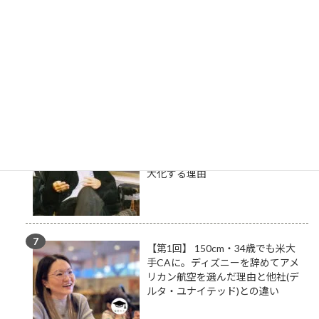
の若者へ語る「一度外に出てみ
る」ことの圧倒的重要性
#4 「全員ビックマックに変え
ろ！」航空会社に抗議して友達を
作った？旅のプロが断言！「一人
行動」が人生と仕事の出会いを最
大化する理由
【第1回】 150cm・34歳でも米大
手CAに。ディズニーを辞めてアメ
リカン航空を選んだ理由と他社(デ
ルタ・ユナイテッド)との違い