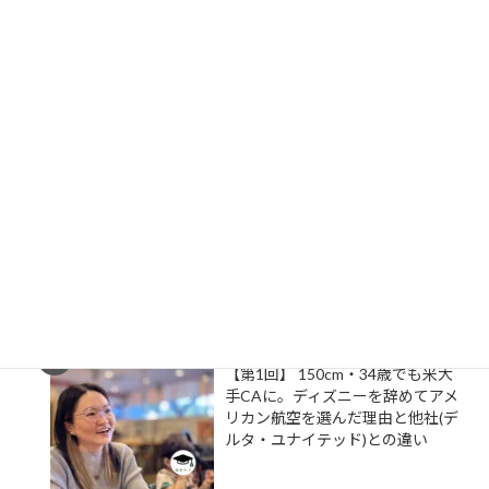
の若者へ語る「一度外に出てみ
る」ことの圧倒的重要性
#4 「全員ビックマックに変え
ろ！」航空会社に抗議して友達を
作った？旅のプロが断言！「一人
行動」が人生と仕事の出会いを最
大化する理由
【第1回】 150cm・34歳でも米大
手CAに。ディズニーを辞めてアメ
リカン航空を選んだ理由と他社(デ
ルタ・ユナイテッド)との違い