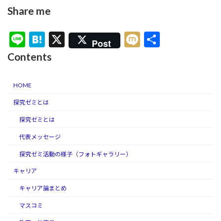
Share me
Li
H
X
M
共
Post
n
at
ixi
有
Contents
e
e
n
HOME
a
探究ゼミとは
探究ゼミとは
代表メッセージ
探究ゼミ活動の様子（フォトギャラリー）
キャリア
キャリア論まとめ
マスコミ