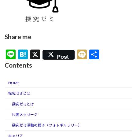
Share me
Li
H
X
M
共
Post
n
at
ixi
有
Contents
e
e
n
HOME
a
探究ゼミとは
探究ゼミとは
代表メッセージ
探究ゼミ活動の様子（フォトギャラリー）
キャリア