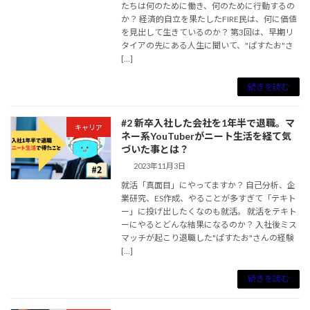
たちは何のために働き、何のために行動するの
か？ 経済的自立を果たしたFIRE民は、何に価値
を見出して生きているのか？ 第3回は、早期リ
タイアの先にある人生に聞いて、"ぱすたお"さ
[…]
続きを読む
#2 新卒入社した会社を1年半で退職。マ
キャリア
ネー系YouTuberがニート生活を経て気
づいた事とは？
2023年11月3日
就活「真面目」にやってますか？ 自己分析、企
業研究、ES作成、やることが多すぎて「テキト
ー」に投げ出したくなのも就活。 就活をテキト
ーにやるとどんな結果になるのか？ 入社後ミス
マッチが起こり退職した"ぱすたお"さんの経験
[…]
続きを読む