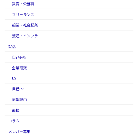
教育・公務員
フリーランス
起業・社会起業
流通・インフラ
就活
自己分析
企業研究
ES
自己PR
志望理由
面接
コラム
メンバー募集