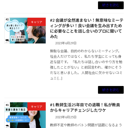
続きを読む
#2 会議が全然進まない！無意味なミーテ
キャリア
ィングが多い！良い会議を生み出すため
に必要なことを話し合いのプロに聞いて
みた
2023年6月29日
無駄な会議、目的のわからないミーティング。
社会人だけではなく、私たち学生にとっても身
近な話です。 「私たちは話し合いのやり方を勉
強したことがない」と前回言われ、確かにそう
だなと思いました。 人間社会に欠かせないコミ
ュニ […]
続きを読む
#1 教師生活25年目での退職！私が教員
キャリア
からキャリアチェンジしたワケ
2023年6月25日
教師不足や教師のバトン問題が話題になるよう