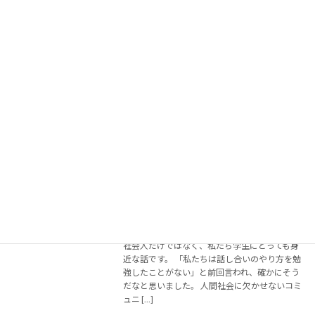
先生のキャリア論まとめ
2023年7月3日
第1回：教師生活25年目での退職！私が教員か
らキャリアチェンジしたワケ 公務員といえば令
和の今でも人気の職業の一つ。 教員公務員とし
て人生の振り返りや、ファシリテーションとの
出会い、学校を辞めるまでの経緯を伺った回。
こ […]
続きを読む
#3 教師は大変？ならない方がいい？これ
キャリア
から教育業界に向かういくあなたへ伝え
たいこと
2023年6月30日
無駄な会議、目的のわからないミーティング。
社会人だけではなく、私たち学生にとっても身
近な話です。 「私たちは話し合いのやり方を勉
強したことがない」と前回言われ、確かにそう
だなと思いました。 人間社会に欠かせないコミ
ュニ […]