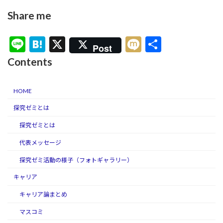
Share me
Li
H
X
M
共
Post
n
at
ixi
有
Contents
e
e
n
HOME
a
探究ゼミとは
探究ゼミとは
代表メッセージ
探究ゼミ活動の様子（フォトギャラリー）
キャリア
キャリア論まとめ
マスコミ