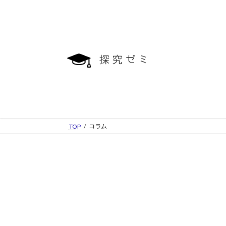
コ
ナ
ン
ビ
テ
ゲ
ン
ー
ツ
シ
へ
ョ
ス
ン
キ
に
ッ
移
プ
動
TOP
コラム