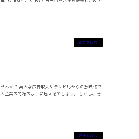
違いに触れつつ、NYとヨーロッパから厳選した6つ
続きを読む
せんか？ 莫大な広告収入やテレビ局からの放映権で
大企業の特権のように思えるでしょう。 しかし、そ
続きを読む