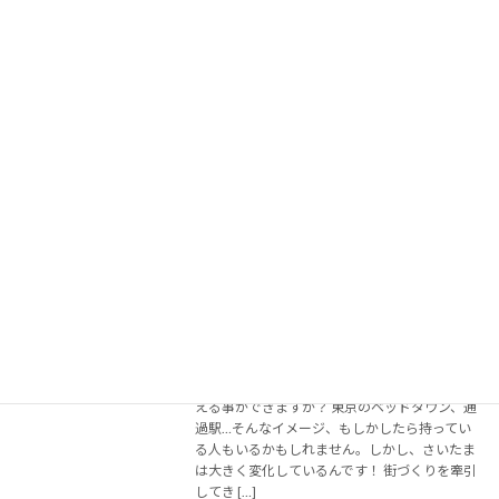
2025年2月11日
「旅行」と「観光」の違いって考えたことあり
ますか？ 単にどこかへ行くことだけが観光じゃ
ないんです。地域の人々が誇りに思い、そこで
暮らすこと自体を心から楽しんでいる場所こ
そ、人々を惹きつける力を持つ。 今回の記事で
は、さい […]
続きを読む
#3 【ここが凄いぞ埼玉県】JRおおみや
キャリア
鉄道ふれあいフェアから鉄道のまち大宮
へ：大宮駅開業130年の駅長が語るさい
たまの魅力と課題
2025年2月10日
「さいたまの魅力は？」と聞かれて、スッと答
える事ができますか？ 東京のベッドタウン、通
過駅…そんなイメージ、もしかしたら持ってい
る人もいるかもしれません。しかし、さいたま
は大きく変化しているんです！ 街づくりを牽引
してき […]