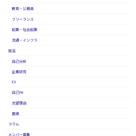
教育・公務員
フリーランス
起業・社会起業
流通・インフラ
就活
自己分析
企業研究
ES
自己PR
志望理由
面接
コラム
メンバー募集