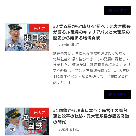
続きを読む
#2 乗る駅から”降りる”駅へ：元大宮駅長
キャリア
が語るJR職員のキャリアパスと大宮駅の
歴史から始まる地域貢献
2025年2月9日
鉄道事業は、単に人々や物を運ぶだけでなく、
地域社会と深く結びつき、その発展に貢献して
きました。 筑波氏は、鉄道職員の様々なキャリ
アを経験し、特に大宮駅駅長時代には、大宮駅
130周年イベントなどを通じて、地域住民と連
携した […]
続きを読む
#1 国鉄からJR東日本へ：民営化の舞台
キャリア
裏と改革の軌跡 - 元大宮駅長が語る激動
の時代
2025年2月9日