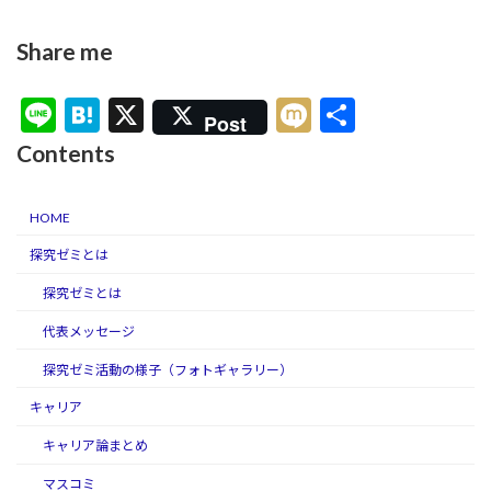
Share me
Li
H
X
M
共
Post
n
at
ixi
有
Contents
e
e
n
HOME
a
探究ゼミとは
探究ゼミとは
代表メッセージ
探究ゼミ活動の様子（フォトギャラリー）
キャリア
キャリア論まとめ
マスコミ