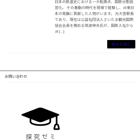
日本の鉄道史における一大転換点、国鉄分割民
営化。 その激動の時代を現場で経験し、JR東日
本の発展に貢献した人物がいます。 元大宮駅長
であり、現在は公益社団法人さいたま観光国際
協会会長を務める筑波伸夫氏が、国鉄入社から
JR […]
続きを読む
お問い合わせ