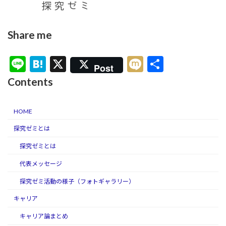
Share me
Li
H
X
M
共
Post
n
at
ixi
有
Contents
e
e
n
HOME
a
探究ゼミとは
探究ゼミとは
代表メッセージ
探究ゼミ活動の様子（フォトギャラリー）
キャリア
キャリア論まとめ