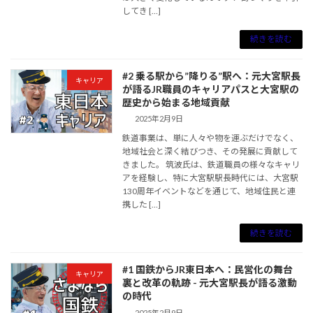
してき […]
続きを読む
#2 乗る駅から”降りる”駅へ：元大宮駅長
キャリア
が語るJR職員のキャリアパスと大宮駅の
歴史から始まる地域貢献
2025年2月9日
鉄道事業は、単に人々や物を運ぶだけでなく、
地域社会と深く結びつき、その発展に貢献して
きました。 筑波氏は、鉄道職員の様々なキャリ
アを経験し、特に大宮駅駅長時代には、大宮駅
130周年イベントなどを通じて、地域住民と連
携した […]
続きを読む
#1 国鉄からJR東日本へ：民営化の舞台
キャリア
裏と改革の軌跡 - 元大宮駅長が語る激動
の時代
2025年2月9日