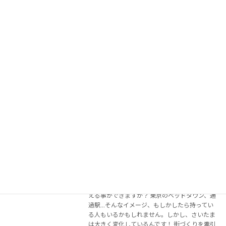
が語る埼玉が目指す未来と若者へのエー
ル
2025年2月11日
「旅行」と「観光」の違いって考えたことあり
ますか？ 単にどこかへ行くことだけが観光じゃ
ないんです。地域の人々が誇りに思い、そこで
暮らすこと自体を心から楽しんでいる場所こ
そ、人々を惹きつける力を持つ。 今回の記事で
は、さい […]
続きを読む
#3 【ここが凄いぞ埼玉県】JRおおみや
キャリア
鉄道ふれあいフェアから鉄道のまち大宮
へ：大宮駅開業130年の駅長が語るさい
たまの魅力と課題
2025年2月10日
「さいたまの魅力は？」と聞かれて、スッと答
える事ができますか？ 東京のベッドタウン、通
過駅…そんなイメージ、もしかしたら持ってい
る人もいるかもしれません。しかし、さいたま
は大きく変化しているんです！ 街づくりを牽引