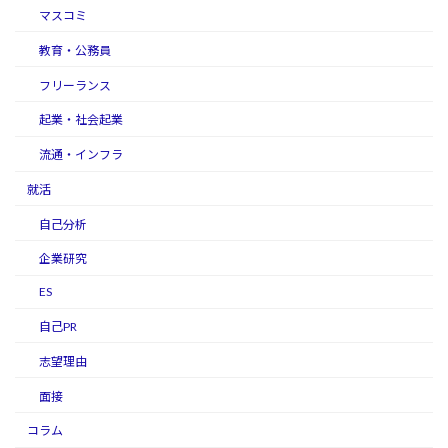
マスコミ
教育・公務員
フリーランス
起業・社会起業
流通・インフラ
就活
自己分析
企業研究
ES
自己PR
志望理由
面接
コラム