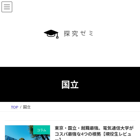
コ
ナ
ン
ビ
テ
ゲ
ン
ー
ツ
シ
へ
ョ
ス
ン
キ
に
ッ
移
プ
動
国立
TOP
国立
東京・国立・就職最強。電気通信大学が
コラム
コスパ最強な4つの根拠【現役生レビュ
ー】