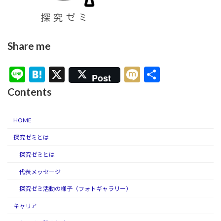
Share me
Li
H
X
M
共
Post
n
at
ixi
有
Contents
e
e
n
HOME
a
探究ゼミとは
探究ゼミとは
代表メッセージ
探究ゼミ活動の様子（フォトギャラリー）
キャリア