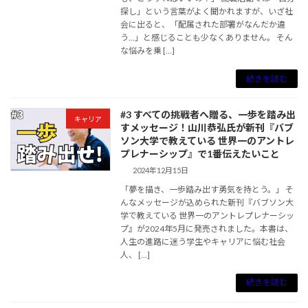
探し」という言葉がよく聞かれますが、いざ社
会に出ると、「配属された部署がなんだか違
う…」と感じることも少なくありません。 そん
な悩みを乗 […]
続きを読む
#3 すべての挑戦者へ贈る、一歩を踏み出
キャリア
すメッセージ！山川恭弘氏が新刊『バブ
ソン大学で教えている 世界一のアントレ
プレナーシップ』で1番伝えたいこと
2024年12月15日
「夢を描き、一歩踏み出す勇気を持とう。」 そ
んなメッセージが込められた新刊『バブソン大
学で教えている 世界一のアントレプレナーシッ
プ』が2024年5月に発売されました。本書は、
人生の進路に迷う学生やキャリアに悩む社会
人、 […]
続きを読む