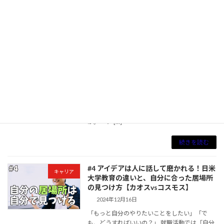
続きを読む
#5「アントレプレナーシップ」って何？
キャリア
バブソン大学起業学の山川恭弘さんが教
える起業環境としての日本の強み
2024年12月16日
「アントレプレナーシップ」って何？ そう思っ
たことはありませんか？ この言葉は、今やビジ
ネスシーンで頻繁に耳にするようになりまし
た。でも、具体的に何を指すのか、いまいちピ
ンと来ていない方も多いのではないでしょう
か。 「ア […]
続きを読む
#4 アイデアは人に話して磨かれる！日米
キャリア
大学教育の違いと、自分に合った居場所
の見つけ方【カオスvsコスモス】
2024年12月16日
「もっと自分のやりたいことをしたい」「で
も、どうすればいいの？」 就職活動では「自分