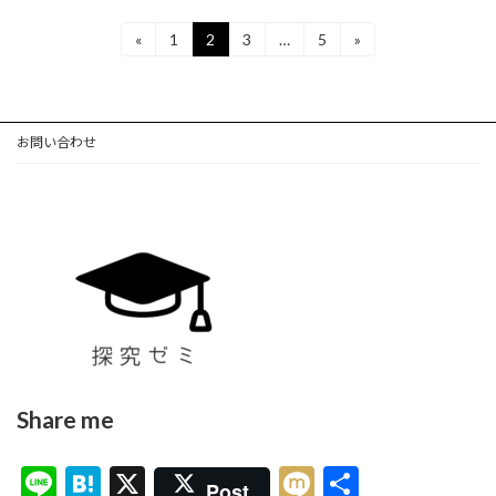
投
«
1
2
3
…
5
»
固
固
固
固
定
定
定
定
稿
ペ
ペ
ペ
ペ
ー
ー
ー
ー
の
ジ
ジ
ジ
ジ
お問い合わせ
ペ
ー
ジ
送
り
Share me
Li
H
X
M
共
Post