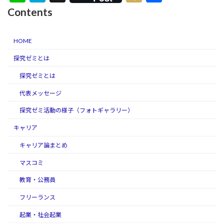
n
at
ixi
有
Contents
e
e
n
HOME
a
探究ゼミとは
探究ゼミとは
代表メッセージ
探究ゼミ活動の様子（フォトギャラリー）
キャリア
キャリア論まとめ
マスコミ
教育・公務員
フリーランス
起業・社会起業